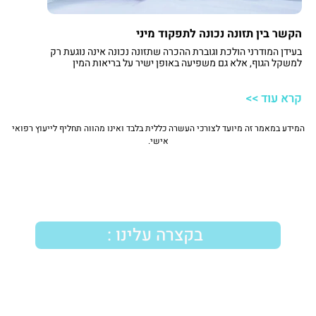
הקשר בין תזונה נכונה לתפקוד מיני
בעידן המודרני הולכת וגוברת ההכרה שתזונה נכונה אינה נוגעת רק
למשקל הגוף, אלא גם משפיעה באופן ישיר על בריאות המין
והמערכת האנדוקרינית. תזונה מאוזנת יכולה לסייע בוויסות רמות
הטסטוסטרון ובתהליכי יצירת הורמוני המין, ובכך להשפיע על החשק
קרא עוד >>
המיני ועל איכות חיי המין. בין אם מדובר בהגברת החשק המיני בקרב
גברים ונשים או בשיפור האנרגיה המינית הכוללת, בחירה מושכלת
במזון מהחי ובצומח יכולה לתמוך באיכות חיי המין ולסייע לשפר את
המידע במאמר זה מיועד לצורכי העשרה כללית בלבד ואינו מהווה תחליף לייעוץ רפואי
תפקוד המיני לאורך זמן.
אישי.
בקצרה עלינו :
גברא
הינה חברה ישראלית הפועלת כבר למעלה
משני עשורים (מ-1996). החברה מתמחה בתחום
תוספי התזונה בייצור מוצרים טבעיים ייחודיים.