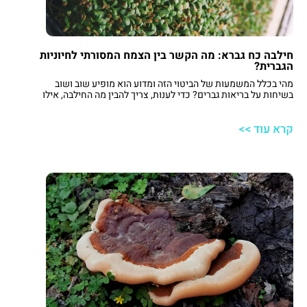
חילבה כח גברא: מה הקשר בין הצמח המסורתי לחיוניות
הגברית?
מהי בכלל המשמעות של הביטוי הזה ומדוע הוא מופיע שוב ושוב
בשיחות על בריאות גברים? כדי לענות, צריך להבין מה החילבה, אילו
רכיבים פעילים יש בה, ואיך כל זה עשוי להתבטא בתפקוד היומיומי
ובתפקוד המיני. החל מהמטבח התימני ועד מעבדות המחקר – הסיפור
קרא עוד >>
של חילבה כח גברא הוא חיבור בין מסורת, מדע ואורח החיים המודרני.