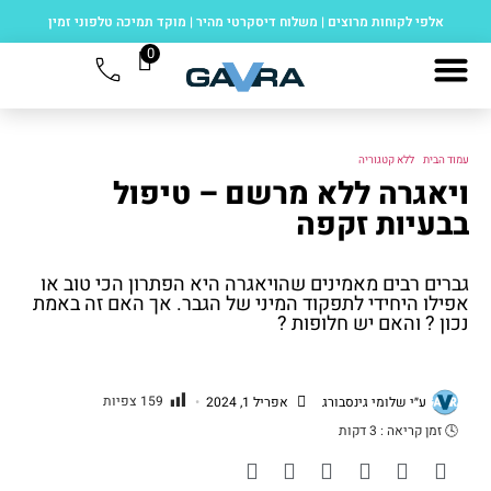
אלפי לקוחות מרוצים
|
משלוח דיסקרטי מהיר
|
מוקד תמיכה טלפוני זמין
0
עמוד הבית
/
ללא קטגוריה
/ ויאגרה ללא מרשם – טיפול בבעיות זקפה
ויאגרה ללא מרשם – טיפול
בבעיות זקפה
גברים רבים מאמינים שהויאגרה היא הפתרון הכי טוב או
אפילו היחידי לתפקוד המיני של הגבר. אך האם זה באמת
נכון ? והאם יש חלופות ?
159
צפיות
ע״י
שלומי גינסבורג
אפריל 1, 2024
•
🕓
זמן קריאה :
3
דקות