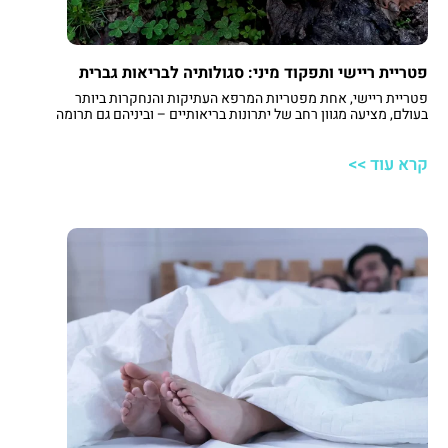
פטריית ריישי ותפקוד מיני: סגולותיה לבריאות גברית
פטריית ריישי, אחת מפטריות המרפא העתיקות והנחקרות ביותר
בעולם, מציעה מגוון רחב של יתרונות בריאותיים – וביניהם גם תרומה
לתפקוד המיני. במאמר זה נבחן כיצד Ganoderma lucidum
משפיעה על הגוף, ובפרט על מערכת החיסון, העצבים, זרימת הדם
קרא עוד >>
והתשוקה המינית.