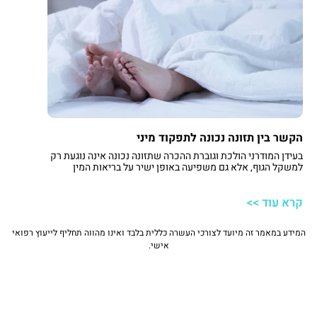
הקשר בין תזונה נכונה לתפקוד מיני
בעידן המודרני הולכת וגוברת ההכרה שתזונה נכונה אינה נוגעת רק
למשקל הגוף, אלא גם משפיעה באופן ישיר על בריאות המין
והמערכת האנדוקרינית. תזונה מאוזנת יכולה לסייע בוויסות רמות
הטסטוסטרון ובתהליכי יצירת הורמוני המין, ובכך להשפיע על החשק
קרא עוד >>
המיני ועל איכות חיי המין. בין אם מדובר בהגברת החשק המיני בקרב
גברים ונשים או בשיפור האנרגיה המינית הכוללת, בחירה מושכלת
במזון מהחי ובצומח יכולה לתמוך באיכות חיי המין ולסייע לשפר את
המידע במאמר זה מיועד לצורכי העשרה כללית בלבד ואינו מהווה תחליף לייעוץ רפואי
תפקוד המיני לאורך זמן.
אישי.