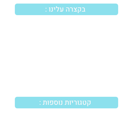
בקצרה עלינו :
גברא
הינה חברה ישראלית הפועלת כבר למעלה
משני עשורים (מ-1996). החברה מתמחה בתחום
תוספי התזונה בייצור מוצרים טבעיים ייחודיים.
אנחנו משקיעים הרבה במחקר ופיתוח כדי
להעצים ולמקסם את האיכות והיעילות של
הפורמולה עם זאת משתמשים רק בחומריי הגלם
האכותיים והטובים ביותר בעולם
– British
B.P.
pharmacopoeia.
קטגוריות נוספות :
ויאגרה טבעית
חוות דעת גברא – סקירה על הרכיבים