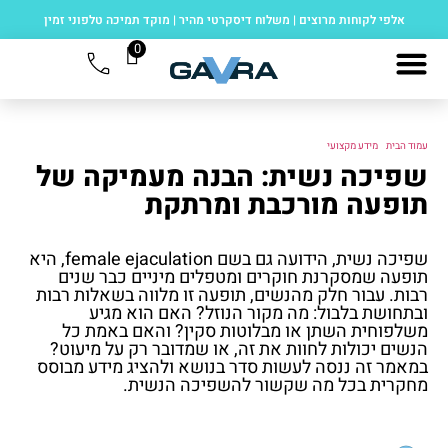
אלפי לקוחות מרוצים
|
משלוח דיסקרטי מהיר
|
מוקד תמיכה טלפוני זמין
0
עמוד הבית
/
מידע מקצועי
/ שפיכה נשית: הבנה מעמיקה של תופעה מורכבת ומרתקת
שפיכה נשית: הבנה מעמיקה של
תופעה מורכבת ומרתקת
שפיכה נשית, הידועה גם בשם female ejaculation, היא
תופעה שמסקרנת חוקרים ומטפלים מיניים כבר שנים
רבות. עבור חלק מהנשים, תופעה זו מלווה בשאלות רבות
ובתחושת בלבול: מה מקור הנוזל? האם הוא מגיע
משלפוחית השתן או מבלוטות סקין? והאם באמת כל
הנשים יכולות לחוות את זה, או שמדובר רק על מיעוט?
במאמר זה ננסה לעשות סדר בנושא ולהציג מידע מבוסס
מחקרית בכל מה שקשור להשפיכה הנשית.