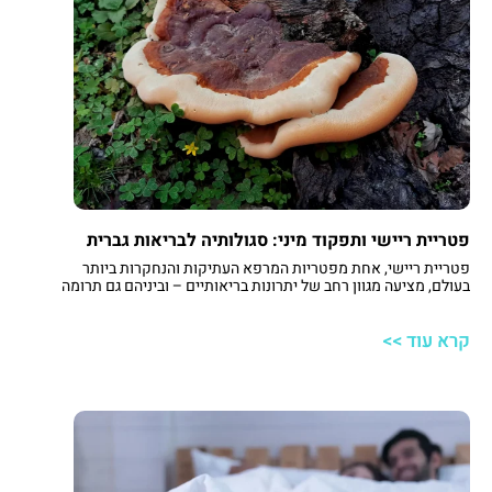
פטריית ריישי ותפקוד מיני: סגולותיה לבריאות גברית
פטריית ריישי, אחת מפטריות המרפא העתיקות והנחקרות ביותר
בעולם, מציעה מגוון רחב של יתרונות בריאותיים – וביניהם גם תרומה
לתפקוד המיני. במאמר זה נבחן כיצד Ganoderma lucidum
משפיעה על הגוף, ובפרט על מערכת החיסון, העצבים, זרימת הדם
קרא עוד >>
והתשוקה המינית.