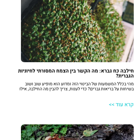
חילבה כח גברא: מה הקשר בין הצמח המסורתי לחיוניות
הגברית?
מהי בכלל המשמעות של הביטוי הזה ומדוע הוא מופיע שוב ושוב
בשיחות על בריאות גברים? כדי לענות, צריך להבין מה החילבה, אילו
רכיבים פעילים יש בה, ואיך כל זה עשוי להתבטא בתפקוד היומיומי
ובתפקוד המיני. החל מהמטבח התימני ועד מעבדות המחקר – הסיפור
קרא עוד >>
של חילבה כח גברא הוא חיבור בין מסורת, מדע ואורח החיים המודרני.