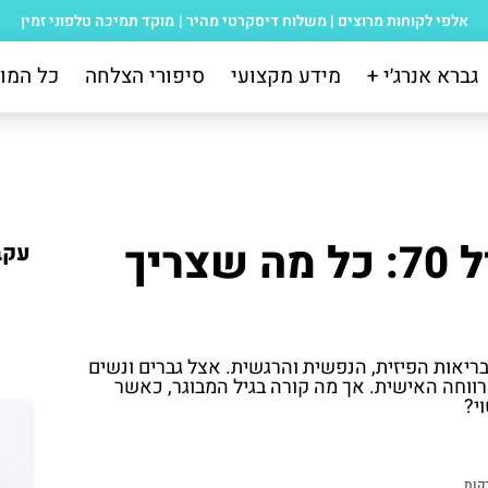
אלפי לקוחות מרוצים
|
משלוח דיסקרטי מהיר
|
מוקד תמיכה טלפוני זמין
גברא אנרג׳י +
מידע מקצועי
סיפורי הצלחה
כל המו
תפקוד מיני ואין אונות בגיל 70: כל מה שצריך
עקב
בריאות הפיזית, הנפשית והרגשית. אצל גברים ונשים
הרווחה האישית. אך מה קורה בגיל המבוגר, כאשר
וי?
קות