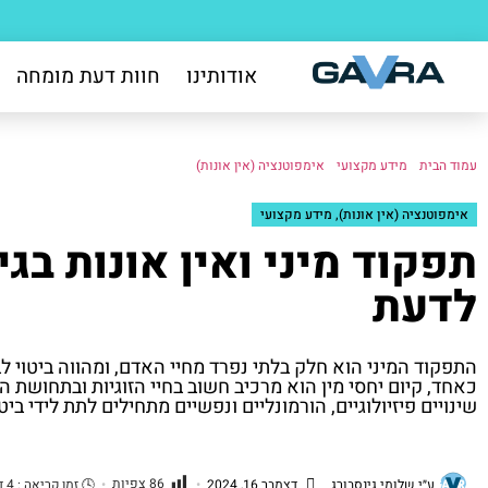
אודותינו
חוות דעת מומחה
עמוד הבית
/
מידע מקצועי
/
אימפוטנציה (אין אונות)
/ תפקוד מיני ואין אונות בגיל 70: כל מה שצריך לדעת
אימפוטנציה (אין אונות)
,
מידע מקצועי
לדעת
התפקוד המיני הוא חלק בלתי נפרד מחיי האדם, ומהווה ביטוי ל
כאחד, קיום יחסי מין הוא מרכיב חשוב בחיי הזוגיות ובתחושת 
שינויים פיזיולוגיים, הורמונליים ונפשיים מתחילים לתת לידי ביט
86
צפיות
ע״י
שלומי גינסבורג
דצמבר 16, 2024
•
•
🕓
זמן קריאה :
4
ד